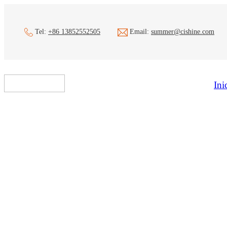
Tel:
+86 13852552505
Email:
summer@cishine.com
Ini
La Importanci