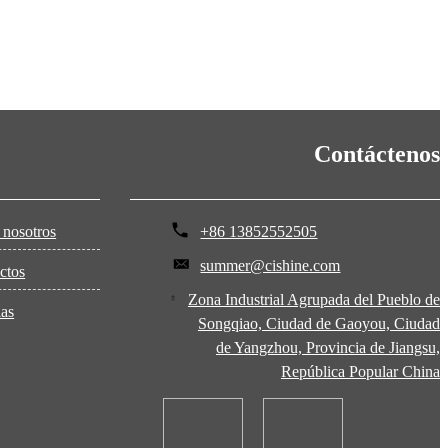
Contáctenos
 nosotros
+86 13852552505
summer@cishine.com
ctos
Zona Industrial Agrupada del Pueblo de
ias
Songqiao, Ciudad de Gaoyou, Ciudad
de Yangzhou, Provincia de Jiangsu,
República Popular China