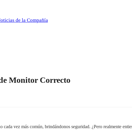
oticias de la Compañía
La Importancia de Elegir el Brazo d
>
 de Monitor Correcto
ndo cada vez más común, brindándonos seguridad. ¿Pero realmente entien